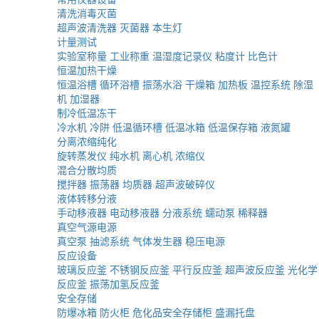
清洗消毒灭菌
超声波清洗器
灭菌器
本生灯
计量测试
实验室称量
工业称重
温湿度记录仪
粘度计
比色计
恒温加热干燥
恒温浴槽
循环浴槽
振荡水浴
干燥箱
加热板
温控系统
除湿
机
加湿器
制冷低温冻干
冷水机
冷阱
低温循环槽
低温冰箱
低温保存箱
液氮罐
分离浓缩纯化
旋转蒸发仪
纯水机
离心机
浓缩仪
混合分散均质
搅拌器
振荡器
均质器
超声波破碎仪
液体转移分液
手动移液器
电动移液器
分液系统
蠕动泵
稀释器
真空气源电源
真空泵
抽滤系统
气体发生器
稳压电源
反应设备
玻璃反应釜
不锈钢反应釜
平行反应釜
超声波反应釜
光化学
反应釜
振荡加氢反应釜
安全存储
防爆冰箱
防火柜
危化品安全存储柜
盛漏托盘