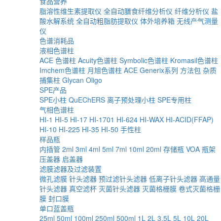
食品营养
脂溶性维生素提取仪
全自动膳食纤维分析仪
纤维分析仪
盐
酸水解系统
全自动粗脂肪提取仪
体外培养箱
无线产气测量
仪
色谱消耗品
液相色谱柱
ACE 色谱柱
Acuity色谱柱
Symbolic色谱柱
Kromasil色谱柱
Imchem色谱柱
月旭色谱柱
ACE Generix系列
方法包
杂质
捕集柱
Glycan
Oligo
SPE产品
SPE小柱
QuEChERS
离子预处理小柱
SPE专用柱
气相色谱柱
HI-1
HI-5
HI-17
HI-1701
HI-624
HI-WAX
HI-ACID(FFAP)
HI-10
HI-225
HI-35
HI-50
手性柱
样品瓶
内插管
2ml
3ml
4ml
5ml
7ml
10ml
20ml
存储瓶
VOA
瓶架
压盖器
启盖器
滤膜滤器及过滤装置
微孔滤膜
针头滤器
预过滤针头滤器
低离子针头滤器
高通量
针头滤器
真空滤杯
灭菌针头滤器
灭菌格栅膜
卷式灭菌格栅
膜
封口膜
单口蓝盖瓶
25ml
50ml
100ml
250ml
500ml
1L
2L
3.5L
5L
10L
20L