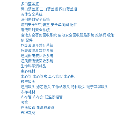
多口蓝盖瓶
两口蓝盖瓶
三口蓝盖瓶
四口蓝盖瓶
液体安全系统
溶剂密封安全系统
溶剂安全密封装置
安全单向阀
配件
废液密封安全系统
废液安全密封回收系统
废液安全回收管路系统
废液桶
吸附
剂
配件
危废液漏斗暂存系统
危废液漏斗暂存系统
通风橱废液回收系统
通风橱废液回收系统
生命科学消耗品
离心耗材
离心管
离心管盒
离心管架
离心瓶
移液吸头
通用吸头
滤芯吸头
工作站吸头
特种吸头
瑞宁兼容吸头
冻存耗材
冻存管
冻存盒
低温螺帽管
吸管
巴氏吸管
血清移液管
PCR耗材