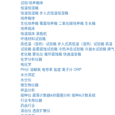
试验/培养箱体
恒温恒湿箱
恒温恒湿箱
步入式恒温恒湿箱
培养箱体
生化培养箱
霉菌培养箱
二氧化碳培养箱
生长箱
培养摇床
恒温摇床
滚瓶机
环境材料试验箱
高低温（湿热）试验箱
步入式高低温（湿热）试验箱
高温
试验箱
盐雾腐蚀试验箱
冷热冲击试验箱
冷凝水试验箱
换气
老化箱
雾化仪
循环腐蚀箱
快速温变箱
化学分析仪器
电化学
PH计
溶解氧
电导率
盐度
离子计
ORP
水分测定
水分仪
微生物仪器
样品分析
接种仪
菌落计数器&抑菌圈分析
接种&计数系统
行业专用仪器
药品行业
溶出仪
透皮扩散仪