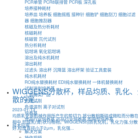
PCR单管
PCR8联排管
PCR板
深孔板
培养接种耗材
培养皿
培养板
细胞摇瓶
接种针
细胞铲
细胞刮刀
细胞过滤
器
细胞推刮器
核磁及热分析耗材
核磁耗材
核磁管
氘代试剂
热分析耗材
铝坩埚
氧化铝坩埚
溶出及纯水机耗材
溶出耗材
过滤头
溶出杯
沉降篮
溶出杯架
验证工具套装
纯水机耗材
RO纯水替换耗材
EDI纯水替换耗材
一体机替换耗材
试剂溶剂培养基
WIGGENS分散杯，样品均质、乳化、
工具酶类产品
散的完...
色谱试剂
色谱溶剂
离子对试剂
2023-01-13
培养基
均质乳化是机械作用所产生的剪切力,将分散相撕碎成微粒而分散
食品行业培养基
药品行业培养基
即用型培养基
相中,形成乳(膏)状均相物。WIGGENS均质乳化机，乳化力强,分
技术应用
好,粒度直径小于2μm，乳化强...
解决方案
操作视频